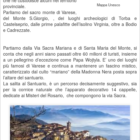
che ne custodisce alcuni nel territorio
Mappa Unesco
provinciale.
Parliamo del sacro monte di Varese,
del Monte S.Giorgio, , dei luoghi archeologici di Torba e
Castelseprio, dalle prime palafitte dell’Isolino Virginia, oltre a Bodio
e Cadrezzate.
Partiamo dalla Via Sacra Mariana e di Santa Maria del Monte, si
conta che negli anni siano passati oltre 60 milioni di turisti, insieme
a un pellegrino d’eccezione come Papa Wojtyla. E’ uno dei luoghi
più famosi di Varese e continua a mantenere un fascino mistico,
caratterizzato dal culto “mariano” della Madonna Nera posta sopra
l’altare del santuario.
La salita al Santuario, è un percorso decisamente suggestivo, sia
per la cornice naturale che l’apparato decorativo 14 cappelle,
dedicate ai Misteri del Rosario, che compongono la via Sacra.