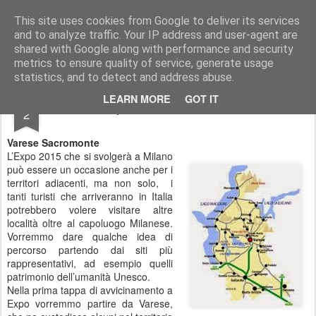
EasyHolidays
La tua vacanza su misura? Organizzala insieme noi!
This site uses cookies from Google to deliver its services
and to analyze traffic. Your IP address and user-agent are
Home page
Easy Holidays
Chi siamo
shared with Google along with performance and security
metrics to ensure quality of service, generate usage
statistics, and to detect and address abuse.
MAR
LEARN MORE
GOT IT
Expo 2015 e siti Unesco
2
Varese Sacromonte
L’Expo 2015 che si svolgerà a Milano
può essere un occasione anche per i
territori adiacenti, ma non solo, i
tanti turisti che arriveranno in Italia
potrebbero volere visitare altre
località oltre al capoluogo Milanese.
Vorremmo dare qualche idea di
percorso partendo dai siti più
rappresentativi, ad esempio quelli
patrimonio dell’umanità Unesco.
Nella prima tappa di avvicinamento a
Expo vorremmo partire da Varese,