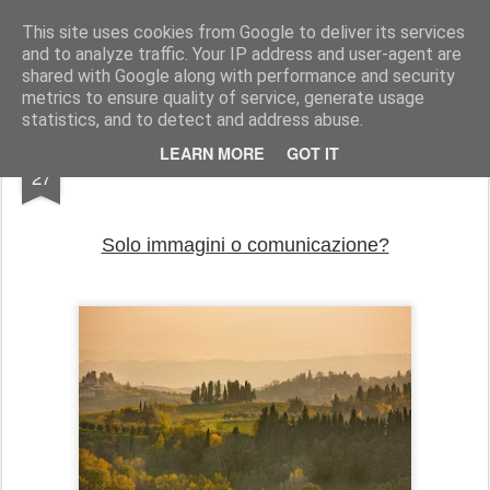
EasyHolidays
La tua vacanza su misura? Organizzala insieme noi!
This site uses cookies from Google to deliver its services
and to analyze traffic. Your IP address and user-agent are
Home page
Easy Holidays
Chi siamo
shared with Google along with performance and security
metrics to ensure quality of service, generate usage
statistics, and to detect and address abuse.
DEC
LEARN MORE
GOT IT
27
Solo immagini o comunicazione?