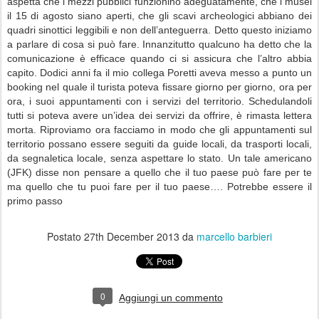
aspetta che i mezzi pubblici funzionino adeguatamente, che i musei
il 15 di agosto siano aperti, che gli scavi archeologici abbiano dei
quadri sinottici leggibili e non dell’anteguerra. Detto questo iniziamo
a parlare di cosa si può fare. Innanzitutto qualcuno ha detto che la
comunicazione è efficace quando ci si assicura che l’altro abbia
capito. Dodici anni fa il mio collega Poretti aveva messo a punto un
booking nel quale il turista poteva fissare giorno per giorno, ora per
ora, i suoi appuntamenti con i servizi del territorio. Schedulandoli
tutti si poteva avere un’idea dei servizi da offrire, è rimasta lettera
morta. Riproviamo ora facciamo in modo che gli appuntamenti sul
territorio possano essere seguiti da guide locali, da trasporti locali,
da segnaletica locale, senza aspettare lo stato. Un tale americano
(JFK) disse non pensare a quello che il tuo paese può fare per te
ma quello che tu puoi fare per il tuo paese…. Potrebbe essere il
primo passo
Postato
27th December 2013
da
marcello barbieri
0
Aggiungi un commento