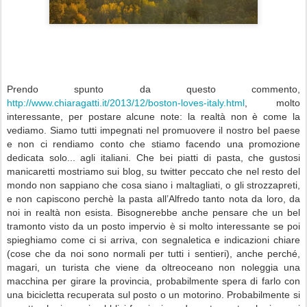
Prendo spunto da questo commento,
http://www.chiaragatti.it/2013/12/boston-loves-italy.html
, molto
interessante, per postare alcune note: la realtà non è come la
vediamo. Siamo tutti impegnati nel promuovere il nostro bel paese
e non ci rendiamo conto che stiamo facendo una promozione
dedicata solo
...
agli italiani. Che bei piatti di pasta, che gustosi
manicaretti mostriamo sui blog, su twitter peccato che nel resto del
mondo non sappiano che cosa siano i maltagliati, o gli strozzapreti,
e non capiscono perchè la pasta all’Alfredo tanto nota da loro, da
noi in realtà non esista. Bisognerebbe anche pensare che un bel
tramonto visto da un posto impervio è si molto interessante se poi
spieghiamo come ci si arriva, con segnaletica e indicazioni chiare
(cose che da noi sono normali per tutti i sentieri), anche perché,
magari, un turista che viene da oltreoceano non noleggia una
macchina per girare la provincia, probabilmente spera di farlo con
una bicicletta recuperata sul posto o un motorino. Probabilmente si